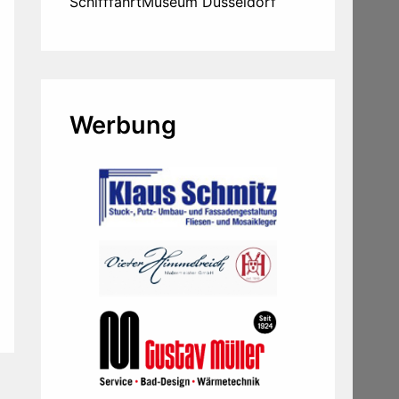
SchifffahrtMuseum Düsseldorf
Werbung