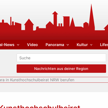
al-News
Video
Panorama
Kultur
Life
Nachrichten aus deiner Region
ara in Kunsthochschulbeirat NRW berufen