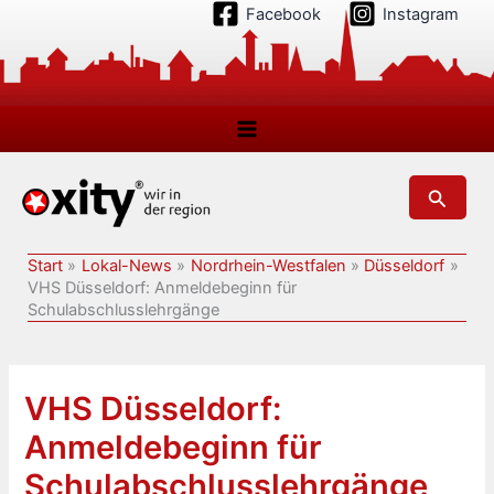
Zum
Facebook
Instagram
Inhalt
springen
Suchen
Start
Lokal-News
Nordrhein-Westfalen
Düsseldorf
VHS Düsseldorf: Anmeldebeginn für
Schulabschlusslehrgänge
VHS Düsseldorf:
Anmeldebeginn für
Schulabschlusslehrgänge