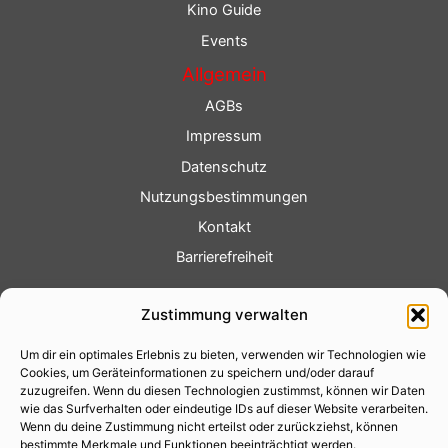
Kino Guide
Events
Allgemein
AGBs
Impressum
Datenschutz
Nutzungsbestimmungen
Kontakt
Barrierefreiheit
Service
Zustimmung verwalten
Fotoservice
Um dir ein optimales Erlebnis zu bieten, verwenden wir Technologien wie
Videoservice
Cookies, um Geräteinformationen zu speichern und/oder darauf
Werbung
zuzugreifen. Wenn du diesen Technologien zustimmst, können wir Daten
wie das Surfverhalten oder eindeutige IDs auf dieser Website verarbeiten.
Contenterstellung
Wenn du deine Zustimmung nicht erteilst oder zurückziehst, können
bestimmte Merkmale und Funktionen beeinträchtigt werden.