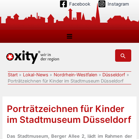
Zum
Facebook
Instagram
Inhalt
springen
Suchen
Start
Lokal-News
Nordrhein-Westfalen
Düsseldorf
Porträtzeichnen für Kinder im Stadtmuseum Düsseldorf
Porträtzeichnen für Kinder
im Stadtmuseum Düsseldorf
Das Stadtmuseum, Berger Allee 2, lädt im Rahmen der