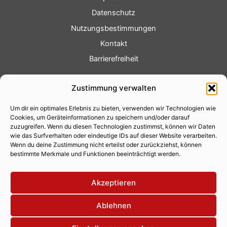
Datenschutz
Nutzungsbestimmungen
Kontakt
Barrierefreiheit
Service
Zustimmung verwalten
Fotoservice
Um dir ein optimales Erlebnis zu bieten, verwenden wir Technologien wie
Videoservice
Cookies, um Geräteinformationen zu speichern und/oder darauf
Werbung
zuzugreifen. Wenn du diesen Technologien zustimmst, können wir Daten
wie das Surfverhalten oder eindeutige IDs auf dieser Website verarbeiten.
Contenterstellung
Wenn du deine Zustimmung nicht erteilst oder zurückziehst, können
bestimmte Merkmale und Funktionen beeinträchtigt werden.
Lokalnachrichten
Lokalfernsehen
Akzeptieren
Eventkalender
Ablehnen