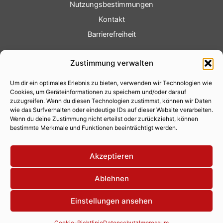
Nutzungsbestimmungen
Kontakt
Barrierefreiheit
Service
Zustimmung verwalten
Fotoservice
Um dir ein optimales Erlebnis zu bieten, verwenden wir Technologien wie
Videoservice
Cookies, um Geräteinformationen zu speichern und/oder darauf
Werbung
zuzugreifen. Wenn du diesen Technologien zustimmst, können wir Daten
wie das Surfverhalten oder eindeutige IDs auf dieser Website verarbeiten.
Contenterstellung
Wenn du deine Zustimmung nicht erteilst oder zurückziehst, können
bestimmte Merkmale und Funktionen beeinträchtigt werden.
Lokalnachrichten
Lokalfernsehen
Akzeptieren
Eventkalender
Ablehnen
Einstellungen ansehen
Copyright 2026 © Xity Online GmbH
Cookie-Richtlinie
Datenschutz
Impressum