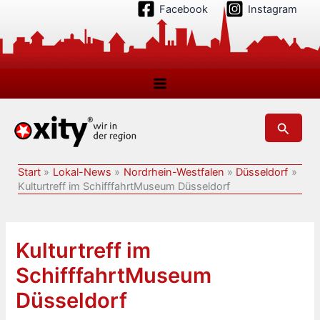
Zum
Facebook
Instagram
Inhalt
springen
Suchen
Start
Lokal-News
Nordrhein-Westfalen
Düsseldorf
Kulturtreff im SchifffahrtMuseum Düsseldorf
Kulturtreff im
SchifffahrtMuseum
Düsseldorf