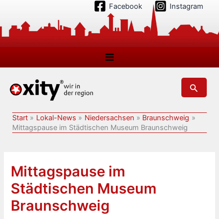
Zum
Facebook
Instagram
Inhalt
springen
Suchen
Start
Lokal-News
Niedersachsen
Braunschweig
Mittagspause im Städtischen Museum Braunschweig
Mittagspause im
Städtischen Museum
Braunschweig