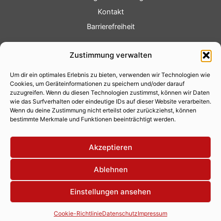
Kontakt
Barrierefreiheit
Service
Zustimmung verwalten
Fotoservice
Um dir ein optimales Erlebnis zu bieten, verwenden wir Technologien wie
Videoservice
Cookies, um Geräteinformationen zu speichern und/oder darauf
Werbung
zuzugreifen. Wenn du diesen Technologien zustimmst, können wir Daten
wie das Surfverhalten oder eindeutige IDs auf dieser Website verarbeiten.
Contenterstellung
Wenn du deine Zustimmung nicht erteilst oder zurückziehst, können
bestimmte Merkmale und Funktionen beeinträchtigt werden.
Lokalnachrichten
Lokalfernsehen
Akzeptieren
Eventkalender
Ablehnen
Einstellungen ansehen
Copyright 2026 © Xity Online GmbH
Cookie-Richtlinie
Datenschutz
Impressum