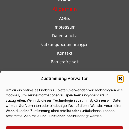
Allgemein
AGBs
Impressum
Datenschutz
Nutzungsbestimmungen
Kontakt
Barrierefreiheit
Service
Zustimmung verwalten
Fotoservice
Um dir ein optimales Erlebnis zu bieten, verwenden wir Technologien wie
Videoservice
Cookies, um Geräteinformationen zu speichern und/oder darauf
Werbung
zuzugreifen. Wenn du diesen Technologien zustimmst, können wir Daten
wie das Surfverhalten oder eindeutige IDs auf dieser Website verarbeiten.
Contenterstellung
Wenn du deine Zustimmung nicht erteilst oder zurückziehst, können
bestimmte Merkmale und Funktionen beeinträchtigt werden.
Lokalnachrichten
Lokalfernsehen