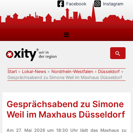
Zum
Facebook
Instagram
Inhalt
springen
Suchen
Start
Lokal-News
Nordrhein-Westfalen
Düsseldorf
Gesprächsabend zu Simone Weil im Maxhaus Düsseldorf
Gesprächsabend zu Simone
Weil im Maxhaus Düsseldorf
Am 27. Mai 2026 um 18:30 Uhr lädt das Maxhaus zu