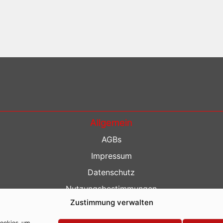
Allgemein
AGBs
Impressum
Datenschutz
Nutzungsbestimmungen
Zustimmung verwalten
Kontakt
Barrierefreiheit
Cookies, um