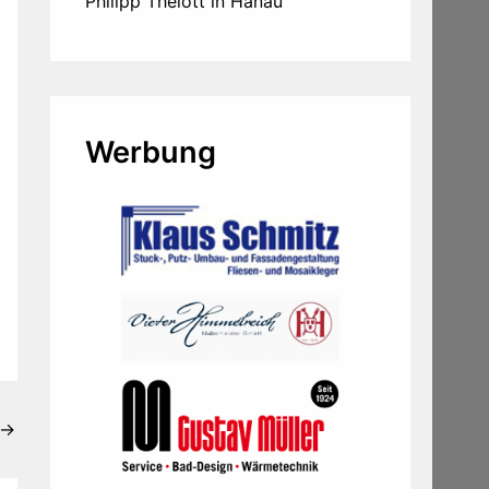
Philipp Thelott in Hanau
Werbung
→