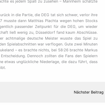
 machte es jedem Spaß zu zusehen – Mannheim schätzte
rück in die Partie, die DEG tat sich schwer, verlor ihre
:27 musste dann Matthias Plachta wegen hohen Stocks
igentlich passender Zeitpunkt für die DEG, um wieder
chaft ließ wenig zu, Düsseldorf fand kaum Abschlüsse.
 der achtmalige deutsche Meister wusste das Spiel zu
eiden Spielabschnitten war verflogen. Gute zwei Minuten
keland – es brachte nichts, bei 58:26 brachte Markus
Entscheidung. Dennoch zollten die Fans den Spielern
ne etwas unglückliche Niederlage, die dazu führt, dass
ibt.
Nächster Beitrag