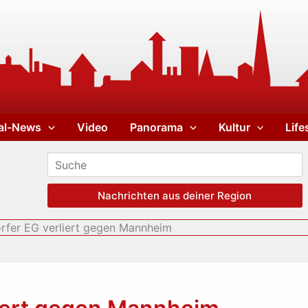
al-News
Video
Panorama
Kultur
Life
Nachrichten aus deiner Region
rfer EG verliert gegen Mannheim