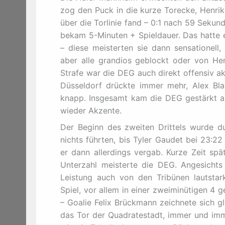
zog den Puck in die kurze Torecke, Henri
über die Torlinie fand – 0:1 nach 59 Sekund
bekam 5-Minuten + Spieldauer. Das hatte e
– diese meisterten sie dann sensationel
aber alle grandios geblockt oder von He
Strafe war die DEG auch direkt offensiv ak
Düsseldorf drückte immer mehr, Alex Bla
knapp. Insgesamt kam die DEG gestärkt a
wieder Akzente.
Der Beginn des zweiten Drittels wurde du
nichts führten, bis Tyler Gaudet bei 23:2
er dann allerdings vergab. Kurze Zeit spä
Unterzahl meisterte die DEG. Angesichts
Leistung auch von den Tribünen lautsta
Spiel, vor allem in einer zweiminütigen 4 
– Goalie Felix Brückmann zeichnete sich g
das Tor der Quadratestadt, immer und imme