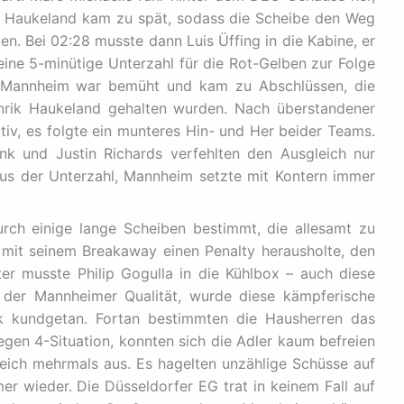
k Haukeland kam zu spät, sodass die Scheibe den Weg
en. Bei 02:28 musste dann Luis Üffing in die Kabine, er
ine 5-minütige Unterzahl für die Rot-Gelben zur Folge
l, Mannheim war bemüht und kam zu Abschlüssen, die
nrik Haukeland gehalten wurden. Nach überstandener
tiv, es folgte ein munteres Hin- und Her beider Teams.
nk und Justin Richards verfehlten den Ausgleich nur
us der Unterzahl, Mannheim setzte mit Kontern immer
rch einige lange Scheiben bestimmt, die allesamt zu
2 mit seinem Breakaway einen Penalty herausholte, den
ter musste Philip Gogulla in die Kühlbox – auch diese
 der Mannheimer Qualität, wurde diese kämpferische
rk kundgetan. Fortan bestimmten die Hausherren das
gegen 4-Situation, konnten sich die Adler kaum befreien
leich mehrmals aus. Es hagelten unzählige Schüsse auf
r wieder. Die Düsseldorfer EG trat in keinem Fall auf