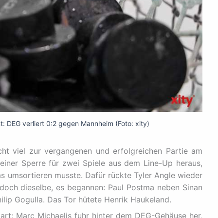
t: DEG verliert 0:2 gegen Mannheim (Foto: xity)
cht viel zur vergangenen und erfolgreichen Partie am
einer Sperre für zwei Spiele aus dem Line-Up heraus,
s umsortieren musste. Dafür rückte Tyler Angle wieder
 jedoch dieselbe, es begannen: Paul Postma neben Sinan
ilip Gogulla. Das Tor hütete Henrik Haukeland.
art: Marc Michaelis fuhr hinter dem DEG-Gehäuse her,