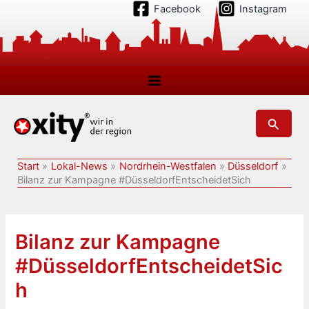
Zum
Facebook
Instagram
Inhalt
springen
Suchen
Start
Lokal-News
Nordrhein-Westfalen
Düsseldorf
Bilanz zur Kampagne #DüsseldorfEntscheidetSich
Bilanz zur Kampagne
#DüsseldorfEntscheidetSic
h