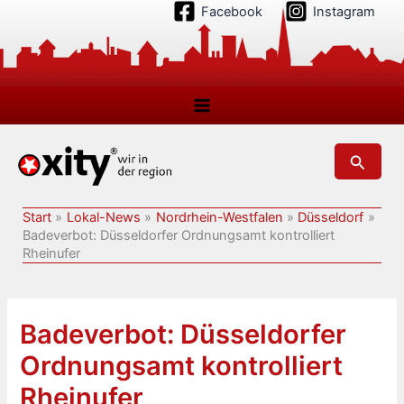
Zum
Facebook
Instagram
Inhalt
springen
Suchen
Start
Lokal-News
Nordrhein-Westfalen
Düsseldorf
Badeverbot: Düsseldorfer Ordnungsamt kontrolliert
Rheinufer
Badeverbot: Düsseldorfer
Ordnungsamt kontrolliert
Rheinufer