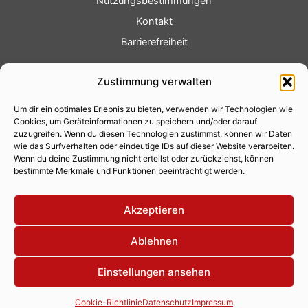
Nutzungsbestimmungen
Kontakt
Barrierefreiheit
Service
Zustimmung verwalten
Fotoservice
Um dir ein optimales Erlebnis zu bieten, verwenden wir Technologien wie
Videoservice
Cookies, um Geräteinformationen zu speichern und/oder darauf
Werbung
zuzugreifen. Wenn du diesen Technologien zustimmst, können wir Daten
wie das Surfverhalten oder eindeutige IDs auf dieser Website verarbeiten.
Contenterstellung
Wenn du deine Zustimmung nicht erteilst oder zurückziehst, können
bestimmte Merkmale und Funktionen beeinträchtigt werden.
Lokalnachrichten
Lokalfernsehen
Akzeptieren
Eventkalender
Ablehnen
Einstellungen ansehen
Copyright 2026 © Xity Online GmbH
Cookie-Richtlinie
Datenschutz
Impressum