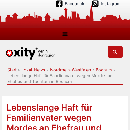
Zum
Facebook
Instagram
Inhalt
springen
Suchen
Start
Lokal-News
Nordrhein-Westfalen
Bochum
Lebenslange Haft für Familienvater wegen Mordes an
Ehefrau und Töchtern in Bochum
Lebenslange Haft für
Familienvater wegen
Mordes an Ehefrau und