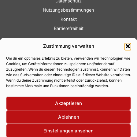
Datenschutz
Nutzungsbestimmungen
Kontakt
Barrierefreiheit
Service
Zustimmung verwalten
Fotoservice
Um dir ein optimales Erlebnis zu bieten, verwenden wir Technologien wie
Videoservice
Cookies, um Geräteinformationen zu speichern und/oder darauf
Werbung
zuzugreifen. Wenn du diesen Technologien zustimmst, können wir Daten
wie das Surfverhalten oder eindeutige IDs auf dieser Website verarbeiten.
Contenterstellung
Wenn du deine Zustimmung nicht erteilst oder zurückziehst, können
bestimmte Merkmale und Funktionen beeinträchtigt werden.
Lokalnachrichten
Lokalfernsehen
Akzeptieren
Eventkalender
Ablehnen
Einstellungen ansehen