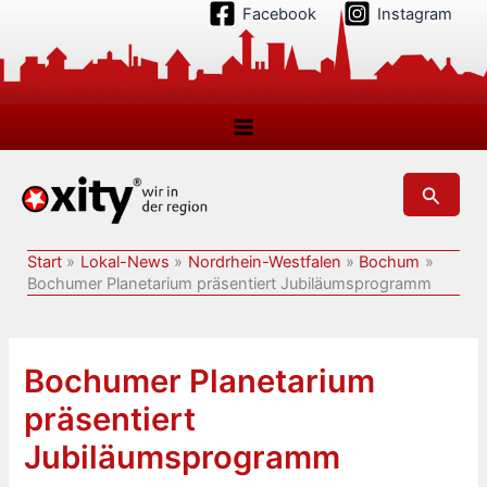
Zum
Facebook
Instagram
Inhalt
springen
Suchen
Start
Lokal-News
Nordrhein-Westfalen
Bochum
Bochumer Planetarium präsentiert Jubiläumsprogramm
Bochumer Planetarium
präsentiert
Jubiläumsprogramm