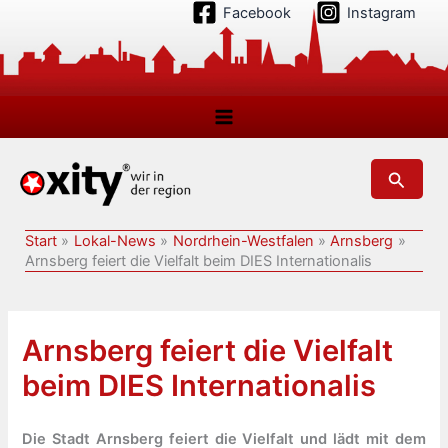
Zum
Facebook
Instagram
Inhalt
springen
Suchen
Start
Lokal-News
Nordrhein-Westfalen
Arnsberg
Arnsberg feiert die Vielfalt beim DIES Internationalis
Arnsberg feiert die Vielfalt
beim DIES Internationalis
Die Stadt Arnsberg feiert die Vielfalt und lädt mit dem