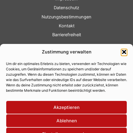
Datenschutz
Nutzungsbestimmungen
Kontakt
Barrierefreiheit
Service
Zustimmung verwalten
Fotoservice
Um dir ein optimales Erlebnis zu bieten, verwenden wir Technologien wie
Videoservice
Cookies, um Geräteinformationen zu speichern und/oder darauf
Werbung
zuzugreifen. Wenn du diesen Technologien zustimmst, können wir Daten
wie das Surfverhalten oder eindeutige IDs auf dieser Website verarbeiten.
Contenterstellung
Wenn du deine Zustimmung nicht erteilst oder zurückziehst, können
bestimmte Merkmale und Funktionen beeinträchtigt werden.
Lokalnachrichten
Lokalfernsehen
Akzeptieren
Eventkalender
Ablehnen