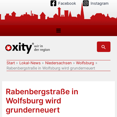
Zum
Facebook
Instagram
Inhalt
springen
Suchen
Start
Lokal-News
Niedersachsen
Wolfsburg
Rabenbergstraße in Wolfsburg wird grunderneuert
Rabenbergstraße in
Wolfsburg wird
grunderneuert