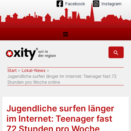
Zum
Facebook
Instagram
Inhalt
springen
Suchen
Start
Lokal-News
Jugendliche surfen länger im Internet: Teenager fast 72
Stunden pro Woche online
Jugendliche surfen länger
im Internet: Teenager fast
72 Stunden pro Woche