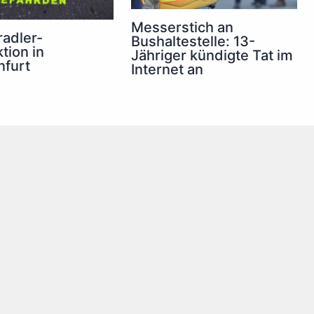
Messerstich an
radler-
Bushaltestelle: 13-
tion in
Jähriger kündigte Tat im
nfurt
Internet an