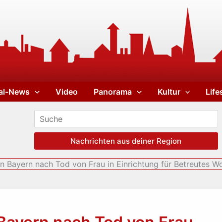
al-News
Video
Panorama
Kultur
Life
Nachrichten aus deiner Region
n Bayern nach Tod von Frau in Einrichtung für Betreutes 