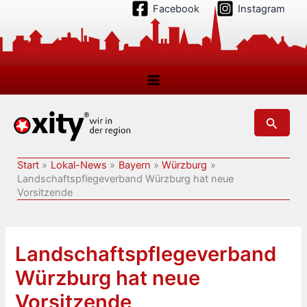
Zum
Facebook
Instagram
Inhalt
springen
Suchen
Start
Lokal-News
Bayern
Würzburg
Landschaftspflegeverband Würzburg hat neue
Vorsitzende
Landschaftspflegeverband
Würzburg hat neue
Vorsitzende