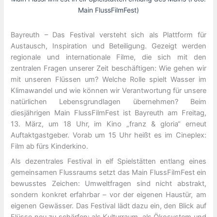
Main FlussFilmFest)
Bayreuth – Das Festival versteht sich als Plattform für
Austausch, Inspiration und Beteiligung. Gezeigt werden
regionale und internationale Filme, die sich mit den
zentralen Fragen unserer Zeit beschäftigen: Wie gehen wir
mit unseren Flüssen um? Welche Rolle spielt Wasser im
Klimawandel und wie können wir Verantwortung für unsere
natürlichen Lebensgrundlagen übernehmen? Beim
diesjährigen Main FlussFilmFest ist Bayreuth am Freitag,
13. März, um 18 Uhr, im Kino „franz & gloria“ erneut
Auftaktgastgeber. Vorab um 15 Uhr heißt es im Cineplex:
Film ab fürs Kinderkino.
Als dezentrales Festival in elf Spielstätten entlang eines
gemeinsamen Flussraums setzt das Main FlussFilmFest ein
bewusstes Zeichen: Umweltfragen sind nicht abstrakt,
sondern konkret erfahrbar – vor der eigenen Haustür, am
eigenen Gewässer. Das Festival lädt dazu ein, den Blick auf
Flüsse neu zu schärfen: als Kulturraum, als Ökosystem und