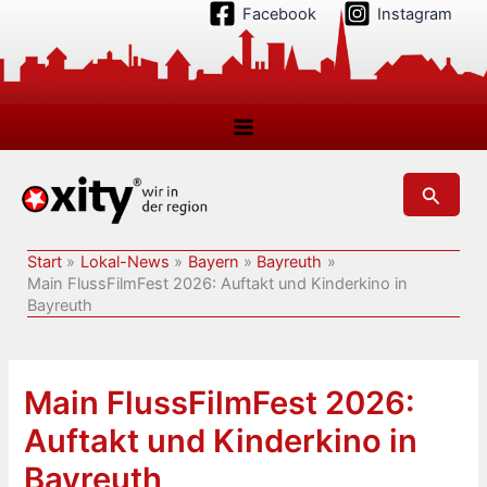
Zum
Facebook
Instagram
Inhalt
springen
Suchen
Start
Lokal-News
Bayern
Bayreuth
Main FlussFilmFest 2026: Auftakt und Kinderkino in
Bayreuth
Main FlussFilmFest 2026:
Auftakt und Kinderkino in
Bayreuth