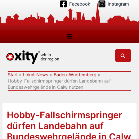
Zum
Facebook
Instagram
Inhalt
springen
Suchen
Start
Lokal-News
Baden-Württemberg
Hobby-Fallschirmspringer dürfen Landebahn auf
Bundeswehrgelände in Calw nutzen
Hobby-Fallschirmspringer
dürfen Landebahn auf
Bundeswehrgelände in Calw