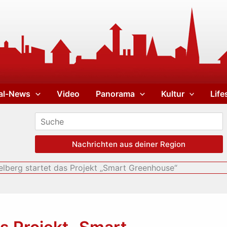
al-News
Video
Panorama
Kultur
Life
Nachrichten aus deiner Region
elberg startet das Projekt „Smart Greenhouse“