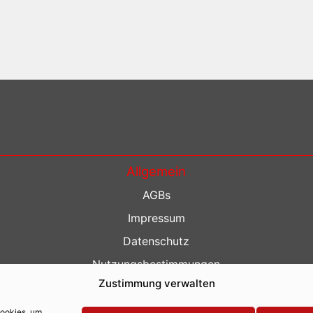
Allgemein
AGBs
Impressum
Datenschutz
Nutzungsbestimmungen
Zustimmung verwalten
Kontakt
Barrierefreiheit
Cookies, um