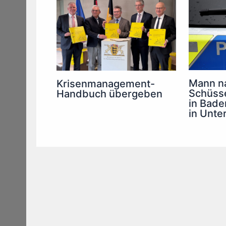
Mann na
Krisenmanagement-
Schüsse
Handbuch übergeben
in Bad
in Unte