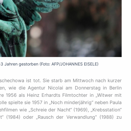
 83 Jahren gestorben (Foto: AFP/JOHANNES EISELE)
schechowa ist tot. Sie starb am Mittwoch nach kurzer
en, wie die Agentur Nicolai am Donnerstag in Berlin
ere 1956 als Heinz Erhardts Filmtochter in „Witwer mit
lle spielte sie 1957 in „Noch minderjährig“ neben Paula
ehfilmen wie „Schreie der Nacht“ (1969), „Krebsstation“
art“ (1984) oder „Rausch der Verwandlung“ (1988) zu