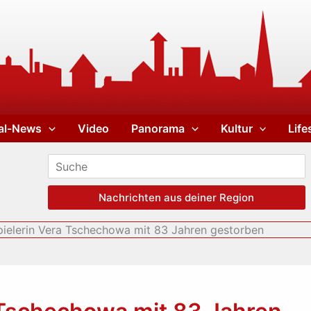
al-News
Video
Panorama
Kultur
Life
Nachrichten aus deiner Region
ielerin Vera Tschechowa mit 83 Jahren gestorben