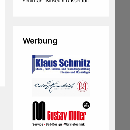
SchifffahrtMuseum Düsseldorf
Werbung