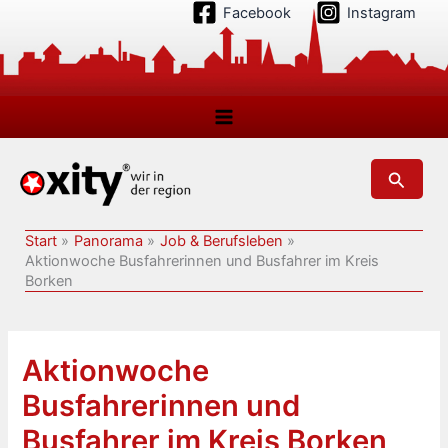
Zum
Facebook
Instagram
Inhalt
springen
Suchen
Start
Panorama
Job & Berufsleben
Aktionwoche Busfahrerinnen und Busfahrer im Kreis
Borken
Aktionwoche
Busfahrerinnen und
Busfahrer im Kreis Borken