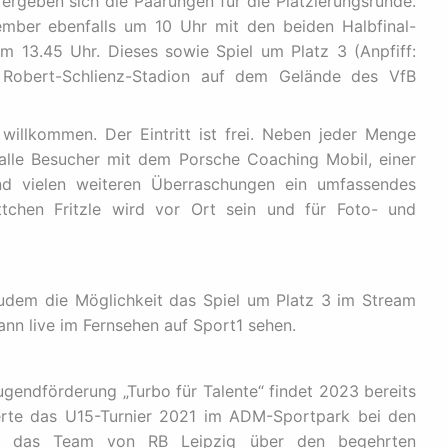
rgeben sich die Paarungen für die Platzierungsrunde.
mber ebenfalls um 10 Uhr mit den beiden Halbfinal-
 13.45 Uhr. Dieses sowie Spiel um Platz 3 (Anpfiff:
n Robert-Schlienz-Stadion auf dem Gelände des VfB
willkommen. Der Eintritt ist frei. Neben jeder Menge
 alle Besucher mit dem Porsche Coaching Mobil, einer
nd vielen weiteren Überraschungen ein umfassendes
hen Fritzle wird vor Ort sein und für Foto- und
zudem die Möglichkeit das Spiel um Platz 3 im Stream
dann live im Fernsehen auf Sport1 sehen.
endförderung „Turbo für Talente“ findet 2023 bereits
ierte das U15-Turnier 2021 im ADM-Sportpark bei den
ich das Team von RB Leipzig über den begehrten