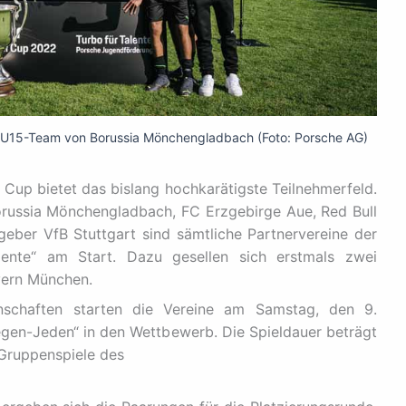
s U15-Team von Borussia Mönchengladbach (Foto: Porsche AG)
l Cup bietet das bislang hochkarätigste Teilnehmerfeld.
Borussia Mönchengladbach, FC Erzgebirge Aue, Red Bull
ber VfB Stuttgart sind sämtliche Partnervereine der
lente“ am Start. Dazu gesellen sich erstmals zwei
yern München.
nschaften starten die Vereine am Samstag, den 9.
en-Jeden“ in den Wettbewerb. Die Spieldauer beträgt
 Gruppenspiele des