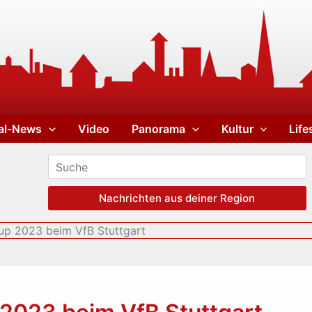
al-News
Video
Panorama
Kultur
Life
Nachrichten aus deiner Region
up 2023 beim VfB Stuttgart