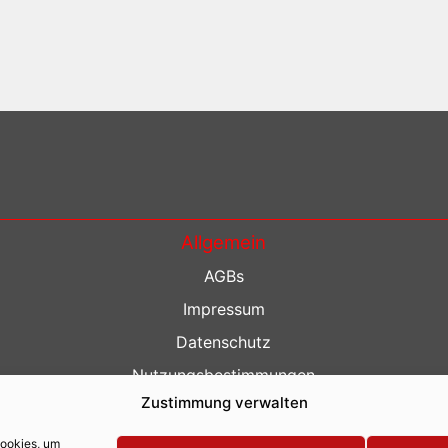
Allgemein
AGBs
Impressum
Datenschutz
Nutzungsbestimmungen
Zustimmung verwalten
Kontakt
Barrierefreiheit
Cookies, um