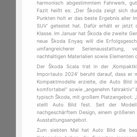
harmonisch abgestimmtem Fahrwerk, gute
Fazit heißt es: „Der Škoda zeigt sich dur
Punkten holt er das beste Ergebnis aller 
SUV‘ getestet hat. Dafür erhält er jetzt
Klasse. Im Januar hat Škoda die zweite Gen
neue Škoda Enyaq will die Erfolgsgesch
umfangreicherer Serienausstattung, v
nachhaltigen Materialien sowie Elementen 
Der Škoda Scala trat in der ,Kompaktkla
Importauto 2024‘ beruht darauf, dass er m
Kompaktmodelle erzielte, die Auto Bild 
komfortabel“ sowie „angenehm fahraktiv“ b
typisch Škoda, mit großem Platzangebot. „M
stellt Auto Bild fest. Seit der Mode
nachgeschärftem Design, einem größeren 
Ausstattungsangebot.
Zum siebten Mal hat Auto Bild die best