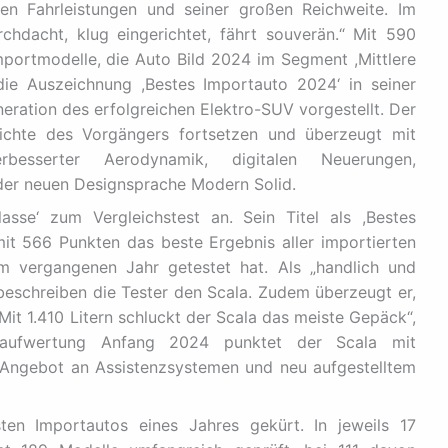
n Fahrleistungen und seiner großen Reichweite. Im
chdacht, klug eingerichtet, fährt souverän.“ Mit 590
Importmodelle, die Auto Bild 2024 im Segment ,Mittlere
 die Auszeichnung ,Bestes Importauto 2024‘ in seiner
eration des erfolgreichen Elektro-SUV vorgestellt. Der
ichte des Vorgängers fortsetzen und überzeugt mit
erbesserter Aerodynamik, digitalen Neuerungen,
der neuen Designsprache Modern Solid.
sse‘ zum Vergleichstest an. Sein Titel als ,Bestes
it 566 Punkten das beste Ergebnis aller importierten
im vergangenen Jahr getestet hat. Als „handlich und
eschreiben die Tester den Scala. Zudem überzeugt er,
it 1.410 Litern schluckt der Scala das meiste Gepäck“,
llaufwertung Anfang 2024 punktet der Scala mit
Angebot an Assistenzsystemen und neu aufgestelltem
en Importautos eines Jahres gekürt. In jeweils 17