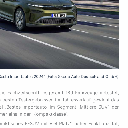
Beste Importautos 2024" (Foto: Skoda Auto Deutschland GmbH)
ie Fachzeitschrift insgesamt 189 Fahrzeuge getestet,
ls besten Testergebnissen im Jahresverlauf gewinnt das
l ,Bestes Importauto‘ im Segment ,Mittlere SUV‘, der
r eins in der ,Kompaktklasse‘.
aktisches E-SUV mit viel Platz“, hoher Funktionalität,