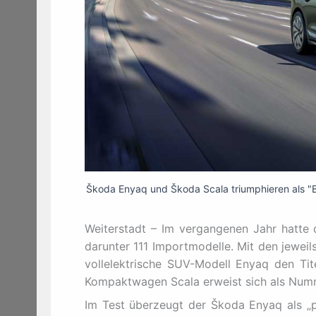
Škoda Enyaq und Škoda Scala triumphieren als "
Weiterstadt – Im vergangenen Jahr hatte d
darunter 111 Importmodelle. Mit den jewei
vollelektrische SUV-Modell Enyaq den Tite
Kompaktwagen Scala erweist sich als Numme
Im Test überzeugt der Škoda Enyaq als „pr