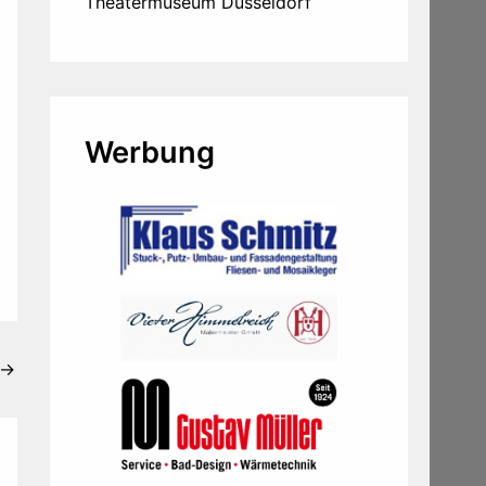
Theatermuseum Düsseldorf
Werbung
→