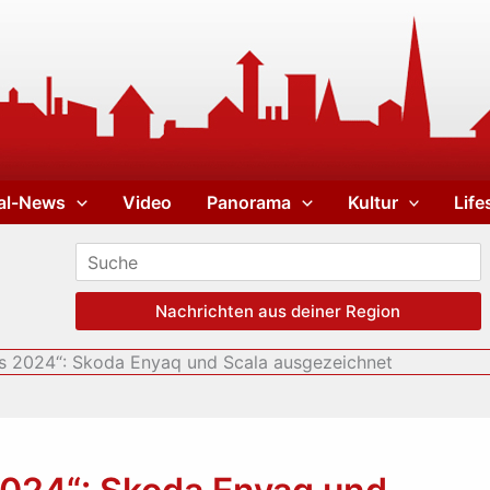
al-News
Video
Panorama
Kultur
Life
Nachrichten aus deiner Region
s 2024“: Skoda Enyaq und Scala ausgezeichnet