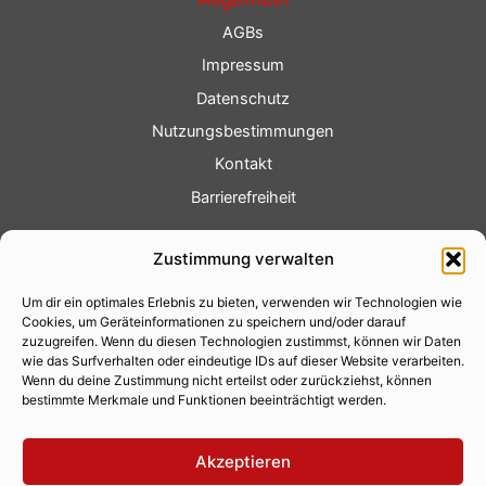
AGBs
Impressum
Datenschutz
Nutzungsbestimmungen
Kontakt
Barrierefreiheit
Service
Zustimmung verwalten
Fotoservice
Um dir ein optimales Erlebnis zu bieten, verwenden wir Technologien wie
Videoservice
Cookies, um Geräteinformationen zu speichern und/oder darauf
Werbung
zuzugreifen. Wenn du diesen Technologien zustimmst, können wir Daten
wie das Surfverhalten oder eindeutige IDs auf dieser Website verarbeiten.
Contenterstellung
Wenn du deine Zustimmung nicht erteilst oder zurückziehst, können
bestimmte Merkmale und Funktionen beeinträchtigt werden.
Lokalnachrichten
Lokalfernsehen
Akzeptieren
Eventkalender