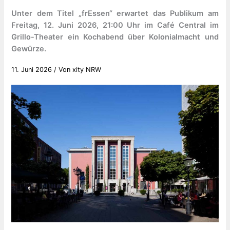
Unter dem Titel „frEssen“ erwartet das Publikum am
Freitag, 12. Juni 2026, 21:00 Uhr im Café Central im
Grillo-Theater ein Kochabend über Kolonialmacht und
Gewürze.
11. Juni 2026
/ Von
xity NRW