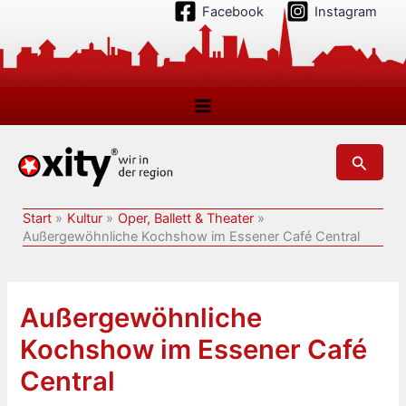
Zum
Facebook
Instagram
Inhalt
springen
Suchen
Start
Kultur
Oper, Ballett & Theater
Außergewöhnliche Kochshow im Essener Café Central
Außergewöhnliche
Kochshow im Essener Café
Central