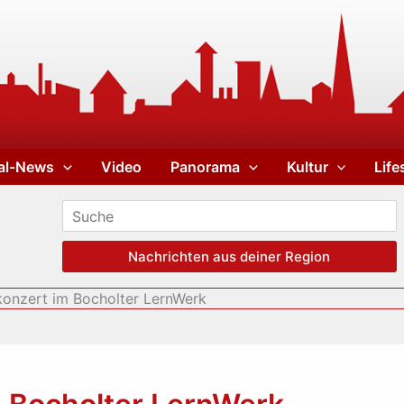
al-News
Video
Panorama
Kultur
Life
Nachrichten aus deiner Region
konzert im Bocholter LernWerk