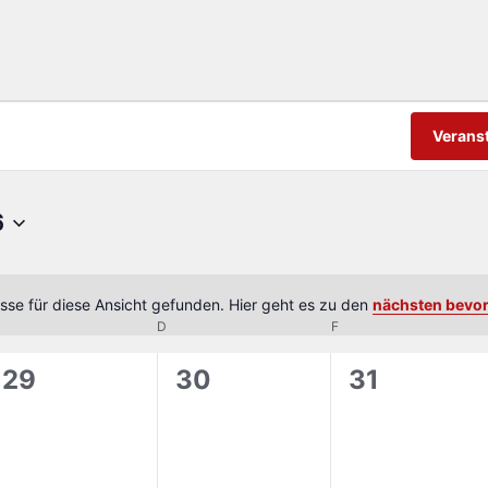
Verans
6
sse für diese Ansicht gefunden. Hier geht es zu den
nächsten bevo
Hinweis
MITTWOCH
D
DONNERSTAG
F
FREITAG
0
0
0
29
30
31
gen,
Veranstaltungen,
Veranstaltungen,
Veranstalt