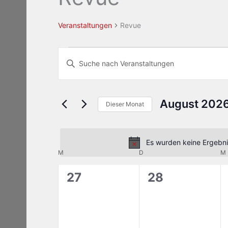
Veranstaltungen
Revue
Veranstaltungen
Veranstaltungen
Bitte
Suche
Schlüsselwort
und
eingeben.
Ansichten,
Suche
August 202
Navigation
Dieser Monat
nach
Datum
Veranstaltungen
wählen.
Schlüsselwort.
Es wurden keine Ergebni
M
MONTAG
D
DIENSTAG
M
Kalender
von
0
0
27
28
Veranstaltungen
Veranstaltungen,
Veranstaltun