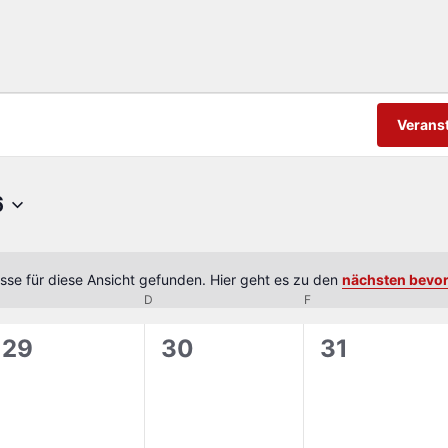
Verans
6
sse für diese Ansicht gefunden. Hier geht es zu den
nächsten bevo
Hinweis
MITTWOCH
D
DONNERSTAG
F
FREITAG
0
0
0
29
30
31
gen,
Veranstaltungen,
Veranstaltungen,
Veranstalt