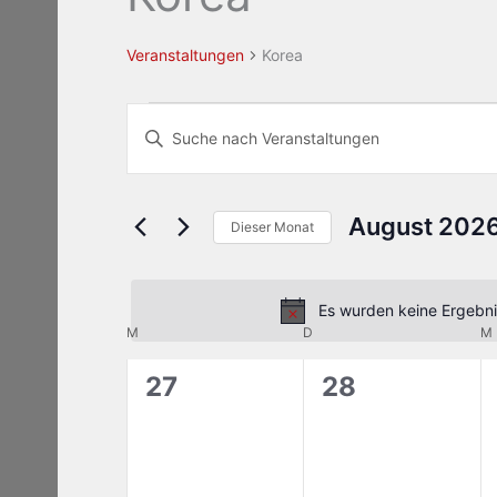
Veranstaltungen
Korea
Veranstaltungen
Veranstaltungen
Bitte
Suche
Schlüsselwort
und
eingeben.
Ansichten,
Suche
August 202
Navigation
Dieser Monat
nach
Datum
Veranstaltungen
wählen.
Schlüsselwort.
Es wurden keine Ergebni
M
MONTAG
D
DIENSTAG
M
Kalender
von
0
0
27
28
Veranstaltungen
Veranstaltungen,
Veranstaltun