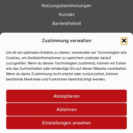
Nutzungsbestimmungen
Kontakt
Barrierefreiheit
Service
Zustimmung verwalten
Fotoservice
Um dir ein optimales Erlebnis zu bieten, verwenden wir Technologien wie
Videoservice
Cookies, um Geräteinformationen zu speichern und/oder darauf
Werbung
zuzugreifen. Wenn du diesen Technologien zustimmst, können wir Daten
wie das Surfverhalten oder eindeutige IDs auf dieser Website verarbeiten.
Contenterstellung
Wenn du deine Zustimmung nicht erteilst oder zurückziehst, können
bestimmte Merkmale und Funktionen beeinträchtigt werden.
Lokalnachrichten
Lokalfernsehen
Akzeptieren
Eventkalender
Ablehnen
Einstellungen ansehen
Copyright 2026 © Xity Online GmbH