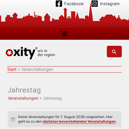
Zum
Facebook
Instagram
Inhalt
springen
Suchen
Start
Veranstaltungen
Jahrestag
Veranstaltungen
Jahrestag
Veranstaltungen
Keine Veranstaltungen für 7. August 2026 vorgesehen. Hier
für
Hinweis
geht es zu den
nächsten bevorstehenden Veranstaltungen
.
7.