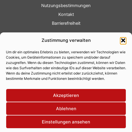
Nutzungsbestimmungen
Kontakt
Barrierefreiheit
Service
Zustimmung verwalten
Fotoservice
Um dir ein optimales Erlebnis zu bieten, verwenden wir Technologien wie
Videoservice
Cookies, um Geräteinformationen zu speichern und/oder darauf
Werbung
zuzugreifen. Wenn du diesen Technologien zustimmst, können wir Daten
wie das Surfverhalten oder eindeutige IDs auf dieser Website verarbeiten.
Contenterstellung
Wenn du deine Zustimmung nicht erteilst oder zurückziehst, können
bestimmte Merkmale und Funktionen beeinträchtigt werden.
Lokalnachrichten
Lokalfernsehen
Akzeptieren
Eventkalender
Ablehnen
Einstellungen ansehen
Copyright 2026 © Xity Online GmbH