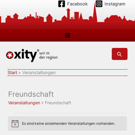
Zum
Facebook
Instagram
Inhalt
springen
Suchen
Start
Veranstaltungen
Freundschaft
Veranstaltungen
Freundschaft
Veranstaltungen
Es sind keine anstehenden Veranstaltungen vorhanden.
Hinweis