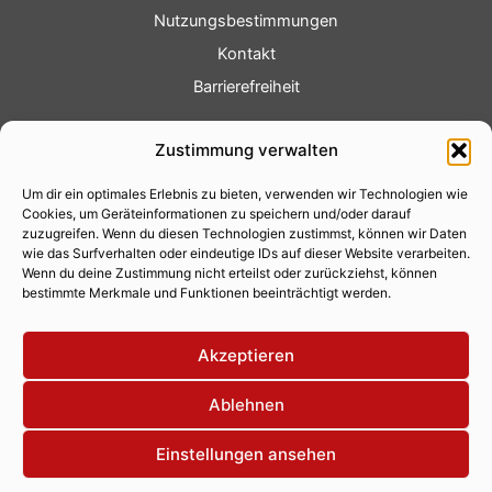
Nutzungsbestimmungen
Kontakt
Barrierefreiheit
Service
Zustimmung verwalten
Fotoservice
Um dir ein optimales Erlebnis zu bieten, verwenden wir Technologien wie
Videoservice
Cookies, um Geräteinformationen zu speichern und/oder darauf
Werbung
zuzugreifen. Wenn du diesen Technologien zustimmst, können wir Daten
wie das Surfverhalten oder eindeutige IDs auf dieser Website verarbeiten.
Contenterstellung
Wenn du deine Zustimmung nicht erteilst oder zurückziehst, können
bestimmte Merkmale und Funktionen beeinträchtigt werden.
Lokalnachrichten
Lokalfernsehen
Akzeptieren
Eventkalender
Ablehnen
Einstellungen ansehen
Copyright 2026 © Xity Online GmbH