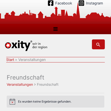
Zum
Facebook
Instagram
Inhalt
springen
Suchen
Start
Veranstaltungen
Freundschaft
Veranstaltungen
Freundschaft
Veranstaltungen
Es wurden keine Ergebnisse gefunden.
Hinweis