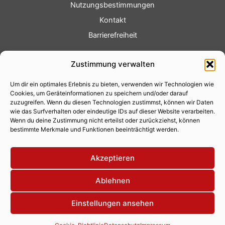
Nutzungsbestimmungen
Kontakt
Barrierefreiheit
Service
Zustimmung verwalten
Fotoservice
Um dir ein optimales Erlebnis zu bieten, verwenden wir Technologien wie
Videoservice
Cookies, um Geräteinformationen zu speichern und/oder darauf
Werbung
zuzugreifen. Wenn du diesen Technologien zustimmst, können wir Daten
wie das Surfverhalten oder eindeutige IDs auf dieser Website verarbeiten.
Contenterstellung
Wenn du deine Zustimmung nicht erteilst oder zurückziehst, können
bestimmte Merkmale und Funktionen beeinträchtigt werden.
Lokalnachrichten
Lokalfernsehen
Akzeptieren
Eventkalender
Ablehnen
Einstellungen ansehen
Copyright 2026 © Xity Online GmbH