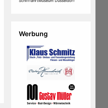
SchifffahrtMuseum Düsseldorf
Werbung