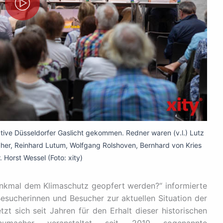
iative Düsseldorfer Gaslicht gekommen. Redner waren (v.l.) Lutz
er, Reinhard Lutum, Wolfgang Rolshoven, Bernhard von Kries
. Horst Wessel (Foto: xity)
enkmal dem Klimaschutz geopfert werden?“ informierte
 Besucherinnen und Besucher zur aktuellen Situation der
etzt sich seit Jahren für den Erhalt dieser historischen
humacher veranstaltet seit 2010 sogenannte