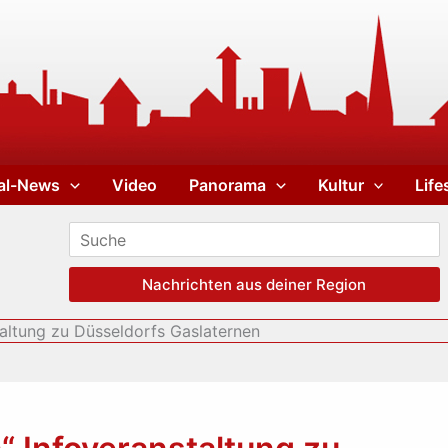
al-News
Video
Panorama
Kultur
Life
Nachrichten aus deiner Region
taltung zu Düsseldorfs Gaslaternen