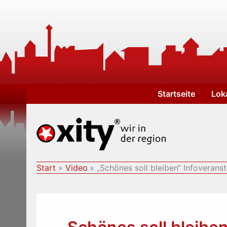
Zum
Inhalt
springen
Startseite
Lok
Start
Video
„Schönes soll bleiben“ Infoverans