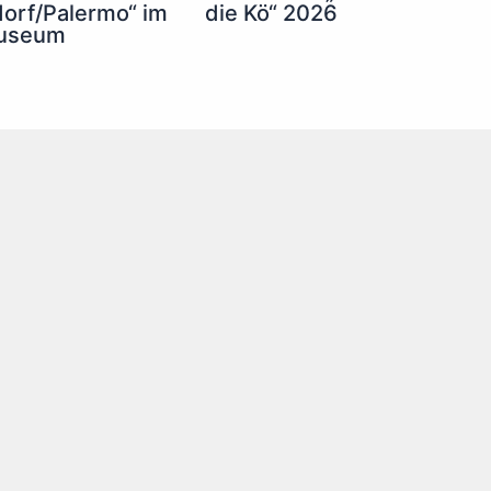
die Kö“ 2026
orf/Palermo“ im
useum