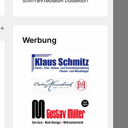
SchifffahrtMuseum Düsseldorf
→
Werbung