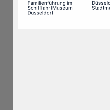
Familienführung im
Düsseld
SchifffahrtMuseum
Stadtm
Düsseldorf