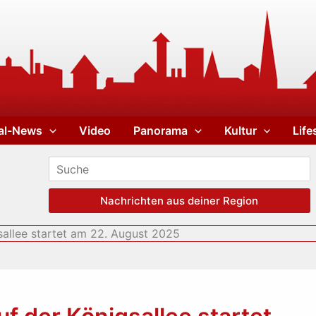
al-News
Video
Panorama
Kultur
Life
Nachrichten aus deiner Region
sallee startet am 22. August 2025