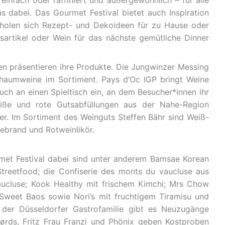
s dabei. Das Gourmet Festival bietet auch Inspiration
 holen sich Rezept- und Dekoideen für zu Hause oder
sartikel oder Wein für das nächste gemütliche Dinner
n präsentieren ihre Produkte. Die Jungwinzer Messing
chaumweine im Sortiment. Pays d’Oc IGP bringt Weine
uch an einen Spieltisch ein, an dem Besucher*innen ihr
eiße und rote Gutsabfüllungen aus der Nahe-Region
er. Im Sortiment des Weinguts Steffen Bähr sind Weiß-
febrand und Rotweinlikör.
met Festival dabei sind unter anderem Bamsae Korean
treetfood; die Confiserie des monts du vaucluse aus
ucluse; Kook Healthy mit frischem Kimchi; Mrs Chow
weet Baos sowie Nori’s mit fruchtigem Tiramisu und
s der Düsseldorfer Gastrofamilie gibt es Neuzugänge
ørds, Fritz Frau Franzi und Phönix geben Kostproben