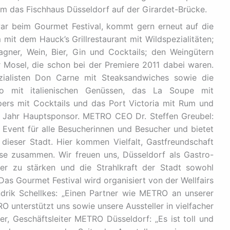
em das Fischhaus Düsseldorf auf der Girardet-Brücke.
ar beim Gourmet Festival, kommt gern erneut auf die
mit dem Hauck’s Grillrestaurant mit Wildspezialitäten;
ner, Wein, Bier, Gin und Cocktails; den Weingütern
er Mosel, die schon bei der Premiere 2011 dabei waren.
zialisten Don Carne mit Steaksandwiches sowie die
vo mit italienischen Genüssen, das La Soupe mit
epers mit Cocktails und das Port Victoria mit Rum und
 Jahr Hauptsponsor. METRO CEO Dr. Steffen Greubel:
s Event für alle Besucherinnen und Besucher und bietet
dieser Stadt. Hier kommen Vielfalt, Gastfreundschaft
ise zusammen. Wir freuen uns, Düsseldorf als Gastro-
er zu stärken und die Strahlkraft der Stadt sowohl
 Das Gourmet Festival wird organisiert von der Wellfairs
rik Schellkes: „Einen Partner wie METRO an unserer
O unterstützt uns sowie unsere Aussteller in vielfacher
r, Geschäftsleiter METRO Düsseldorf: „Es ist toll und