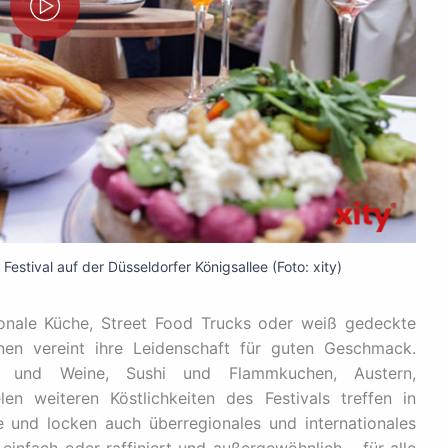
estival auf der Düsseldorfer Königsallee (Foto: xity)
onale Küche, Street Food Trucks oder weiß gedeckte
nen vereint ihre Leidenschaft für guten Geschmack.
ails und Weine, Sushi und Flammkuchen, Austern,
 weiteren Köstlichkeiten des Festivals treffen in
e und locken auch überregionales und internationales
einfach oder raffiniert und außergewöhnlich – für alle