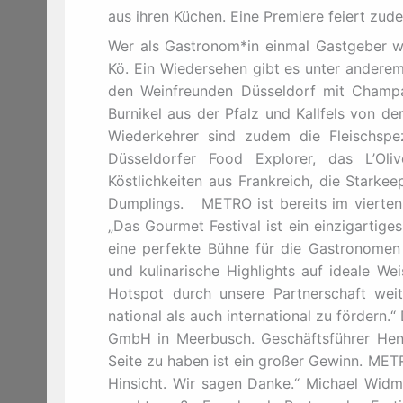
aus ihren Küchen. Eine Premiere feiert zud
Wer als Gastronom*in einmal Gastgeber w
Kö. Ein Wiedersehen gibt es unter anderem 
den Weinfreunden Düsseldorf mit Champag
Burnikel aus der Pfalz und Kallfels von d
Wiederkehrer sind zudem die Fleischspe
Düsseldorfer Food Explorer, das L’Oli
Köstlichkeiten aus Frankreich, die Starke
Dumplings. METRO ist bereits im vierten
„Das Gourmet Festival ist ein einzigartige
eine perfekte Bühne für die Gastronomen 
und kulinarische Highlights auf ideale We
Hotspot durch unsere Partnerschaft weit
national als auch international zu fördern.“
GmbH in Meerbusch. Geschäftsführer Hend
Seite zu haben ist ein großer Gewinn. METR
Hinsicht. Wir sagen Danke.“ Michael Widme