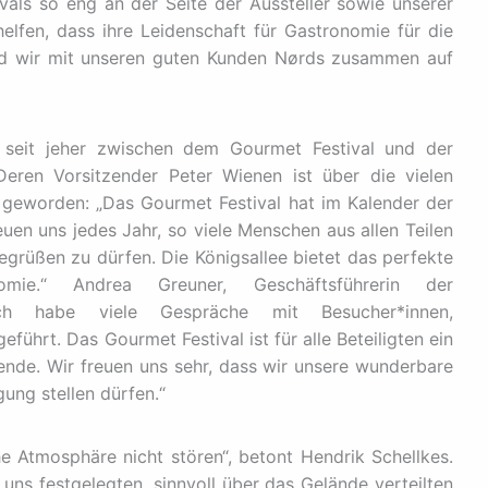
vals so eng an der Seite der Aussteller sowie unserer
lfen, dass ihre Leidenschaft für Gastronomie für die
ind wir mit unseren guten Kunden Nørds zusammen auf
 seit jeher zwischen dem Gourmet Festival und der
 Deren Vorsitzender Peter Wienen ist über die vielen
geworden: „Das Gourmet Festival hat im Kalender der
euen uns jedes Jahr, so viele Menschen aus allen Teilen
grüßen zu dürfen. Die Königsallee bietet das perfekte
omie.“ Andrea Greuner, Geschäftsführerin der
 „Ich habe viele Gespräche mit Besucher*innen,
ührt. Das Gourmet Festival ist für alle Beteiligten ein
de. Wir freuen uns sehr, dass wir unsere wunderbare
ung stellen dürfen.“
he Atmosphäre nicht stören“, betont Hendrik Schellkes.
uns festgelegten, sinnvoll über das Gelände verteilten