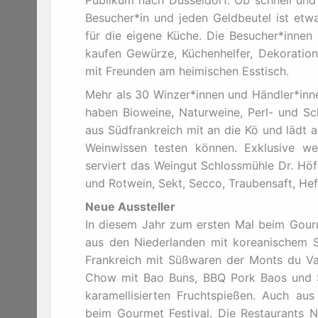
Besucher*in und jeden Geldbeutel ist etwa
für die eigene Küche. Die Besucher*innen
kaufen Gewürze, Küchenhelfer, Dekoration
mit Freunden am heimischen Esstisch.
Mehr als 30 Winzer*innen und Händler*inne
haben Bioweine, Naturweine, Perl- und S
aus Südfrankreich mit an die Kö und lädt a
Weinwissen testen können. Exklusive w
serviert das Weingut Schlossmühle Dr. Höf
und Rotwein, Sekt, Secco, Traubensaft, He
Neue Aussteller
In diesem Jahr zum ersten Mal beim Gour
aus den Niederlanden mit koreanischem S
Frankreich mit Süßwaren der Monts du Va
Chow mit Bao Buns, BBQ Pork Baos und S
karamellisierten Fruchtspießen. Auch au
beim Gourmet Festival. Die Restaurants N