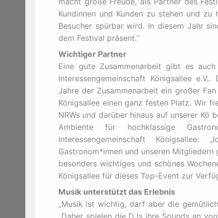
macht große Freude, als Partner des Festi
Kundinnen und Kunden zu stehen und zu he
Besucher spürbar wird. In diesem Jahr s
dem Festival präsent.“
Wichtiger Partner
Eine gute Zusammenarbeit gibt es auch
Interessengemeinschaft Königsallee e.V..
Jahre der Zusammenarbeit ein großer Fan 
Königsallee einen ganz festen Platz. Wir fr
NRWs und darüber hinaus auf unserer Kö be
Ambiente für hochklassige Gastron
Interessengemeinschaft Königsallee:
Gastronom*innen und unseren Mitgliedern gef
besonders wichtiges und schönes Wochenen
Königsallee für dieses Top-Event zur Verfüg
Musik unterstützt das Erlebnis
„Musik ist wichtig, darf aber die gemütlic
„Daher spielen die DJs ihre Sounds an von 