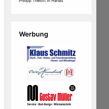
Philipp Thelott in Hanau
Werbung