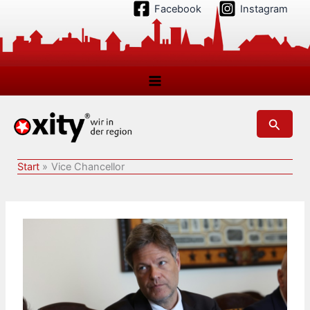
Zum
Facebook
Instagram
Inhalt
springen
Suchen
Start
Vice Chancellor