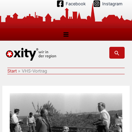
Zum
Facebook
Instagram
Inhalt
springen
Suchen
Start
VHS-Vortrag