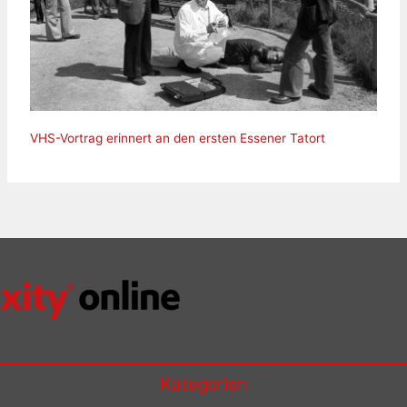
VHS-Vortrag erinnert an den ersten Essener Tatort
Kategorien