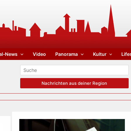
al-News
Video
Panorama
Kultur
Life
Nachrichten aus deiner Region