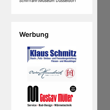
SchifffahrtMuseum Düsseldorf
Werbung