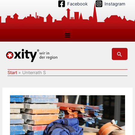
Zum
Facebook
Instagram
Inhalt
springen
Suchen
Start
Unterrath S