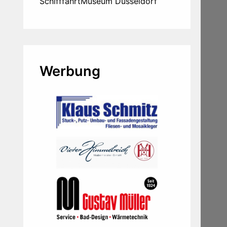
SchifffahrtMuseum Düsseldorf
Werbung