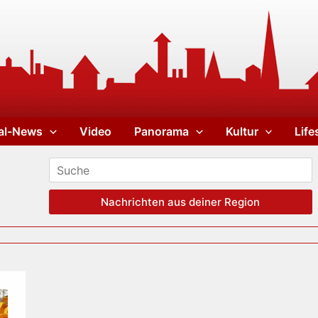
al-News
Video
Panorama
Kultur
Life
Nachrichten aus deiner Region