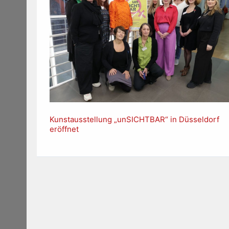
Kunstausstellung „unSICHTBAR“ in Düsseldorf
eröffnet