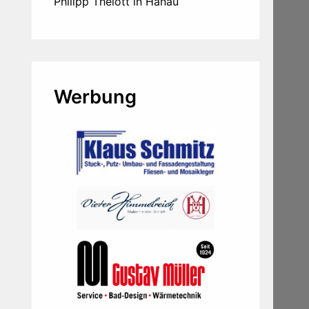
Philipp Thelott in Hanau
Werbung