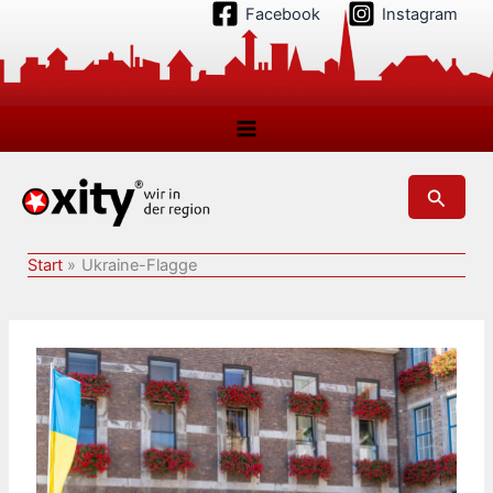
Zum
Facebook
Instagram
Inhalt
springen
Suchen
Start
Ukraine-Flagge