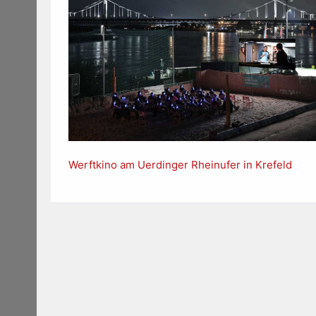
Werftkino am Uerdinger Rheinufer in Krefeld