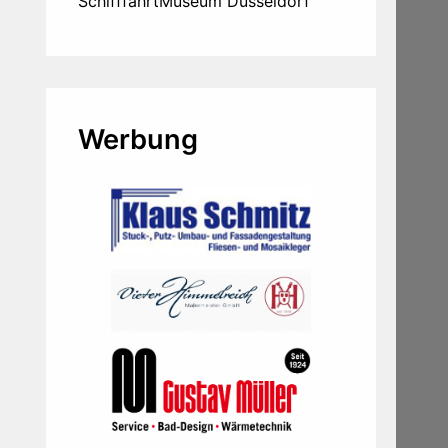
SchifffahrtMuseum Düsseldorf
Werbung