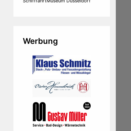
SchifffahrtMuseum Düsseldorf
Werbung