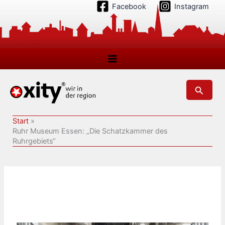
Zum
Facebook
Instagram
Inhalt
springen
Suchen
Start
Ruhr Museum Essen: „Die Schatzkammer des
Ruhrgebiets“