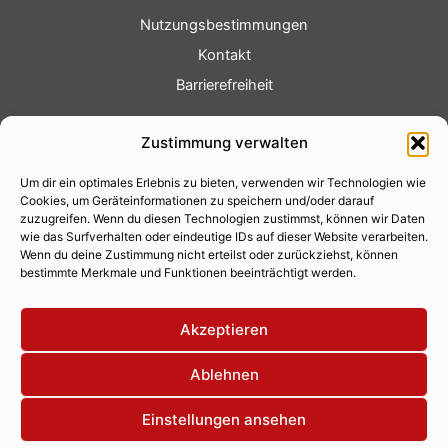
Nutzungsbestimmungen
Kontakt
Barrierefreiheit
Service
Zustimmung verwalten
Fotoservice
Um dir ein optimales Erlebnis zu bieten, verwenden wir Technologien wie
Videoservice
Cookies, um Geräteinformationen zu speichern und/oder darauf
Werbung
zuzugreifen. Wenn du diesen Technologien zustimmst, können wir Daten
wie das Surfverhalten oder eindeutige IDs auf dieser Website verarbeiten.
Contenterstellung
Wenn du deine Zustimmung nicht erteilst oder zurückziehst, können
bestimmte Merkmale und Funktionen beeinträchtigt werden.
Lokalnachrichten
Lokalfernsehen
Akzeptieren
Eventkalender
Ablehnen
Einstellungen ansehen